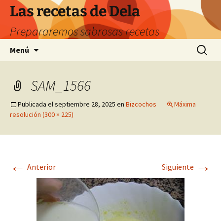
Saltar
Las recetas de Dela
al
Prepararemos sabrosas recetas
contenido
Buscar:
Menú
SAM_1566
Publicada el
septiembre 28, 2025
en
Bizcochos
Máxima
resolución (300 × 225)
←
→
Anterior
Siguiente