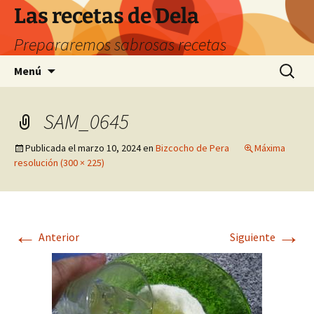
Saltar
Las recetas de Dela
al
Prepararemos sabrosas recetas
contenido
Buscar:
Menú
SAM_0645
Publicada el
marzo 10, 2024
en
Bizcocho de Pera
Máxima
resolución (300 × 225)
←
→
Anterior
Siguiente