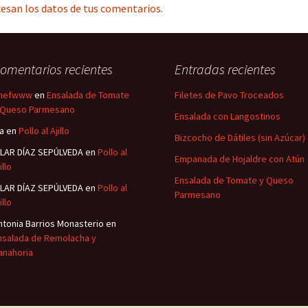
esan los datos de tus comentarios.
omentarios recientes
Entradas recientes
hefwww
en
Ensalada de Tomate
Filetes de Pavo Troceados
 Queso Parmesano
Ensalada con Langostinos
sa
en
Pollo al Ajillo
Bizcocho de Dátiles (sin Azúcar)
ILAR DÍAZ SEPÚLVEDA
en
Pollo al
Empanada de Hojaldre con Atún
illo
Ensalada de Tomate y Queso
ILAR DÍAZ SEPÚLVEDA
en
Pollo al
Parmesano
illo
ntonia Barrios Monasterio
en
nsalada de Remolacha y
anahoria