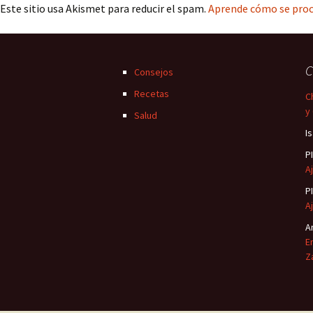
Este sitio usa Akismet para reducir el spam.
Aprende cómo se proc
C
Consejos
Recetas
C
y
Salud
I
P
Aj
P
Aj
A
E
Z