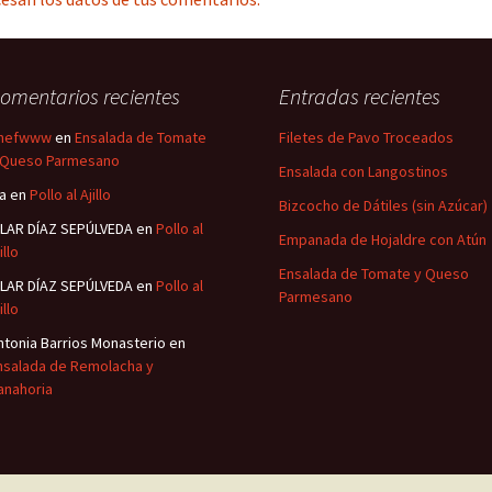
omentarios recientes
Entradas recientes
hefwww
en
Ensalada de Tomate
Filetes de Pavo Troceados
 Queso Parmesano
Ensalada con Langostinos
sa
en
Pollo al Ajillo
Bizcocho de Dátiles (sin Azúcar)
ILAR DÍAZ SEPÚLVEDA
en
Pollo al
Empanada de Hojaldre con Atún
illo
Ensalada de Tomate y Queso
ILAR DÍAZ SEPÚLVEDA
en
Pollo al
Parmesano
illo
ntonia Barrios Monasterio
en
nsalada de Remolacha y
anahoria