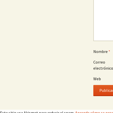
Nombre
*
Correo
electrónic
Web
Este sitio usa Akismet para reducir el spam.
Aprende cómo se proc