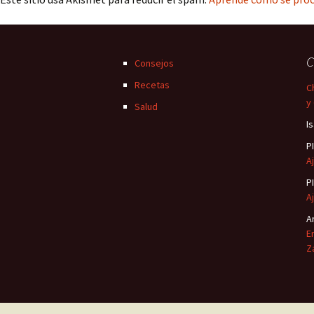
C
Consejos
Recetas
C
y
Salud
I
P
Aj
P
Aj
A
E
Z