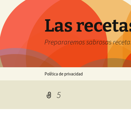
Saltar
al
contenido
Las receta
Prepararemos sabrosas receta
Política de privacidad
5