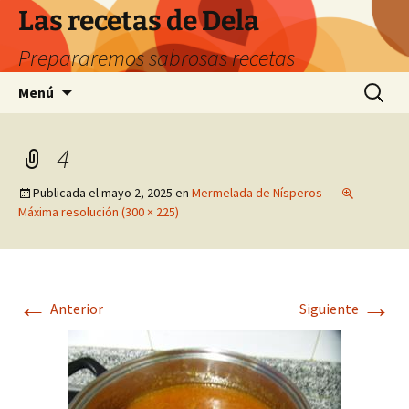
Saltar
Las recetas de Dela
al
Prepararemos sabrosas recetas
contenido
Buscar:
Menú
4
Publicada el
mayo 2, 2025
en
Mermelada de Nísperos
Máxima resolución (300 × 225)
←
→
Anterior
Siguiente