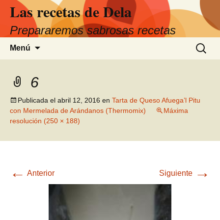
Las recetas de Dela
Saltar
al
Prepararemos sabrosas recetas
contenido
Buscar:
Menú
6
Publicada el
abril 12, 2016
en
Tarta de Queso Afuega’l Pitu
con Mermelada de Arándanos (Thermomix)
Máxima
resolución (250 × 188)
←
→
Anterior
Siguiente