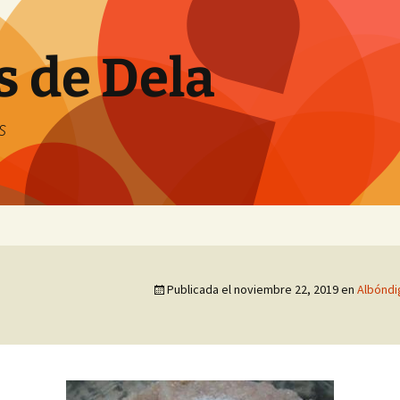
s de Dela
s
Publicada el
noviembre 22, 2019
en
Albóndi