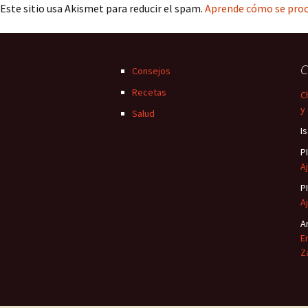
Este sitio usa Akismet para reducir el spam.
Aprende cómo se proc
C
Consejos
Recetas
C
y
Salud
I
P
Aj
P
Aj
A
E
Z