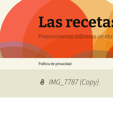
Saltar
al
contenido
Las receta
Prepararemos sabrosas receta
Política de privacidad
IMG_7787 (Copy)