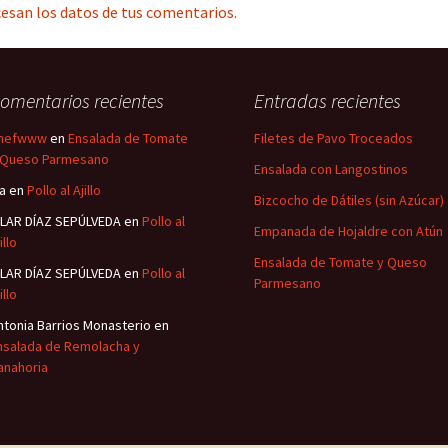
esan los datos de tus comentarios.
omentarios recientes
Entradas recientes
hefwww
en
Ensalada de Tomate
Filetes de Pavo Troceados
 Queso Parmesano
Ensalada con Langostinos
sa
en
Pollo al Ajillo
Bizcocho de Dátiles (sin Azúcar)
ILAR DÍAZ SEPÚLVEDA
en
Pollo al
Empanada de Hojaldre con Atún
illo
Ensalada de Tomate y Queso
ILAR DÍAZ SEPÚLVEDA
en
Pollo al
Parmesano
illo
ntonia Barrios Monasterio
en
nsalada de Remolacha y
anahoria