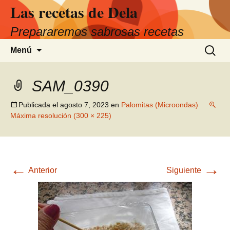
Las recetas de Dela
Saltar
al
Prepararemos sabrosas recetas
contenido
Buscar:
Menú
SAM_0390
Publicada el
agosto 7, 2023
en
Palomitas (Microondas)
Máxima resolución (300 × 225)
←
→
Anterior
Siguiente