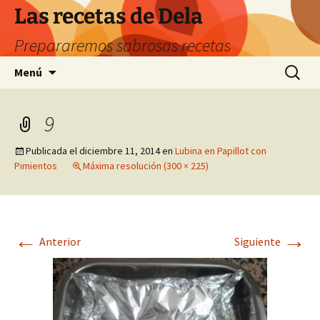
Saltar
Las recetas de Dela
al
Prepararemos sabrosas recetas
contenido
Buscar:
Menú
9
Publicada el
diciembre 11, 2014
en
Lubina en Papillot con
Pimientos
Máxima resolución (300 × 225)
←
→
Anterior
Siguiente