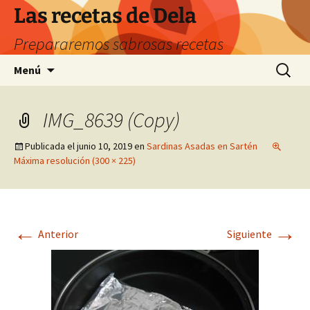
Saltar
Las recetas de Dela
al
Prepararemos sabrosas recetas
contenido
Buscar:
Menú
IMG_8639 (Copy)
Publicada el
junio 10, 2019
en
Sardinas Asadas en Sartén
Máxima resolución (300 × 225)
←
→
Anterior
Siguiente