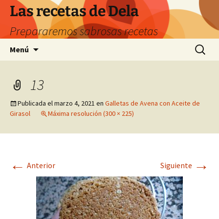
Saltar
Las recetas de Dela
al
Prepararemos sabrosas recetas
contenido
Buscar:
Menú
13
Publicada el
marzo 4, 2021
en
Galletas de Avena con Aceite de
Girasol
Máxima resolución (300 × 225)
←
→
Anterior
Siguiente