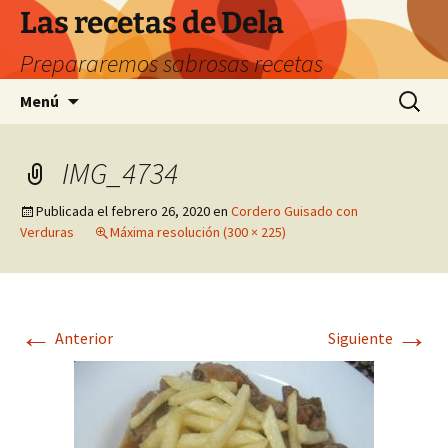
Saltar
Las recetas de Dela
al
Prepararemos sabrosas recetas
contenido
Buscar:
Menú
IMG_4734
Publicada el
febrero 26, 2020
en
Cordero Guisado con
Verduras
Máxima resolución (300 × 225)
←
→
Anterior
Siguiente