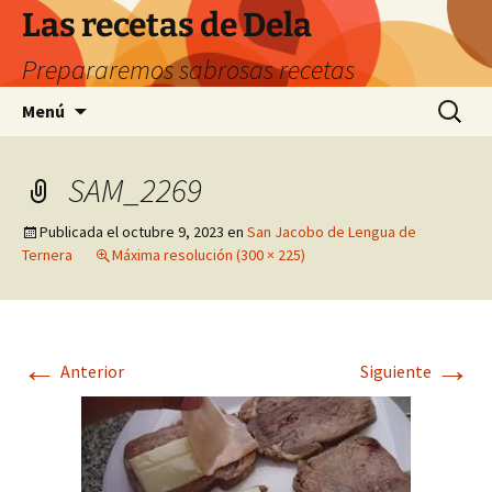
Saltar
Las recetas de Dela
al
Prepararemos sabrosas recetas
contenido
Buscar:
Menú
SAM_2269
Publicada el
octubre 9, 2023
en
San Jacobo de Lengua de
Ternera
Máxima resolución (300 × 225)
←
→
Anterior
Siguiente