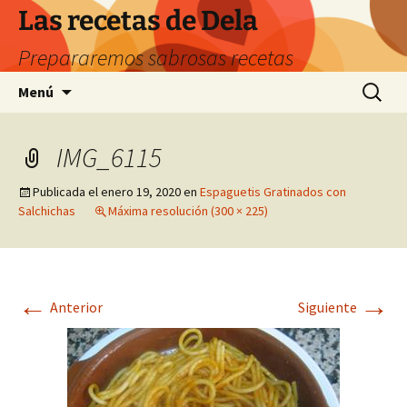
Saltar
Las recetas de Dela
al
Prepararemos sabrosas recetas
contenido
Buscar:
Menú
IMG_6115
Publicada el
enero 19, 2020
en
Espaguetis Gratinados con
Salchichas
Máxima resolución (300 × 225)
←
→
Anterior
Siguiente