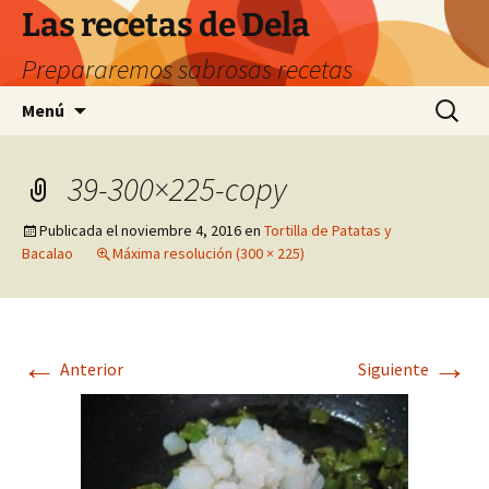
Saltar
Las recetas de Dela
al
Prepararemos sabrosas recetas
contenido
Buscar:
Menú
39-300×225-copy
Publicada el
noviembre 4, 2016
en
Tortilla de Patatas y
Bacalao
Máxima resolución (300 × 225)
←
→
Anterior
Siguiente