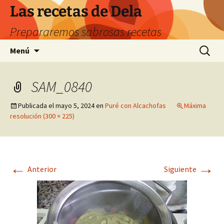
Saltar
Las recetas de Dela
al
Prepararemos sabrosas recetas
contenido
Buscar:
Menú
SAM_0840
Publicada el
mayo 5, 2024
en
Puré con Alcachofas
Máxima
resolución (300 × 225)
←
→
Anterior
Siguiente