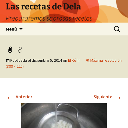
Saltar
Las recetas de Dela
al
Prepararemos sabrosas recetas
contenido
Buscar:
Menú
8
Publicada el
diciembre 5, 2014
en
El Kéfir
Máxima resolución
(300 × 225)
←
→
Anterior
Siguiente