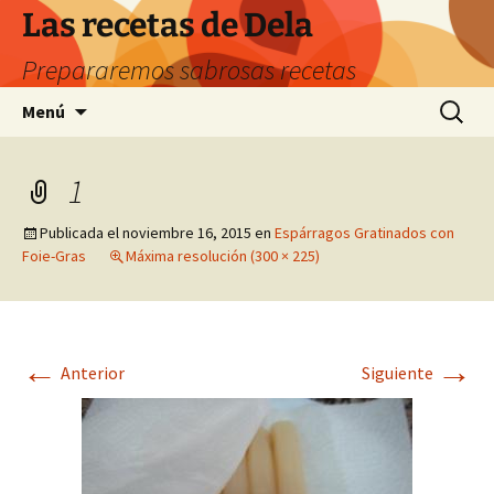
Saltar
Las recetas de Dela
al
Prepararemos sabrosas recetas
contenido
Buscar:
Menú
1
Publicada el
noviembre 16, 2015
en
Espárragos Gratinados con
Foie-Gras
Máxima resolución (300 × 225)
←
→
Anterior
Siguiente