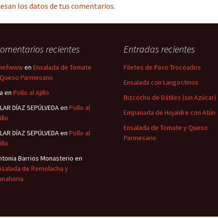
esan los datos de tus comentarios.
omentarios recientes
Entradas recientes
hefwww
en
Ensalada de Tomate
Filetes de Pavo Troceados
 Queso Parmesano
Ensalada con Langostinos
sa
en
Pollo al Ajillo
Bizcocho de Dátiles (sin Azúcar)
ILAR DÍAZ SEPÚLVEDA
en
Pollo al
Empanada de Hojaldre con Atún
illo
Ensalada de Tomate y Queso
ILAR DÍAZ SEPÚLVEDA
en
Pollo al
Parmesano
illo
ntonia Barrios Monasterio
en
nsalada de Remolacha y
anahoria