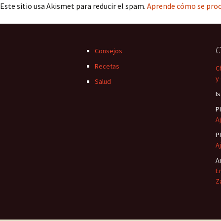
Este sitio usa Akismet para reducir el spam.
Aprende cómo se proc
C
Consejos
Recetas
C
y
Salud
I
P
Aj
P
Aj
A
E
Z