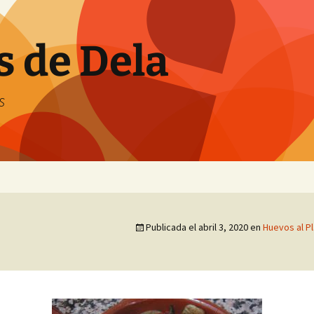
s de Dela
s
Publicada el
abril 3, 2020
en
Huevos al P