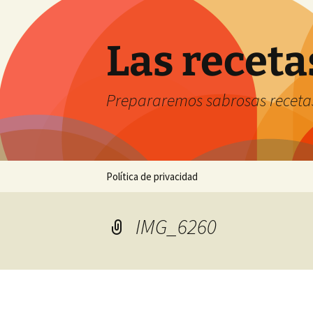
Saltar
al
contenido
Las receta
Prepararemos sabrosas receta
Política de privacidad
IMG_6260