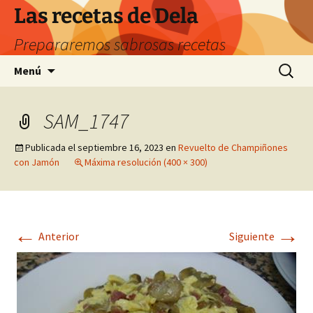
Saltar
Las recetas de Dela
al
Prepararemos sabrosas recetas
contenido
Buscar:
Menú
SAM_1747
Publicada el
septiembre 16, 2023
en
Revuelto de Champiñones
con Jamón
Máxima resolución (400 × 300)
←
→
Anterior
Siguiente