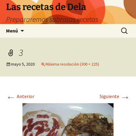
Saltar
Las recetas de Dela
al
Prepararemos sabrosas recetas
contenido
Buscar:
Menú
3
mayo 5, 2020
Máxima resolución (300 × 225)
←
→
Anterior
Siguiente