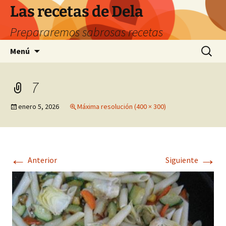
Saltar
Las recetas de Dela
al
Prepararemos sabrosas recetas
contenido
Buscar:
Menú
7
enero 5, 2026
Máxima resolución (400 × 300)
←
→
Anterior
Siguiente