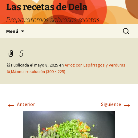
Saltar
Las recetas de Dela
al
Prepararemos sabrosas recetas
contenido
Buscar:
Menú
5
Publicada el
mayo 8, 2025
en
Arroz con Espárragos y Verduras
Máxima resolución (300 × 225)
←
→
Anterior
Siguiente