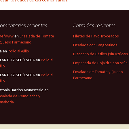
omentarios recientes
Entradas recientes
hefwww
en
Ensalada de Tomate
Filetes de Pavo Troceados
 Queso Parmesano
Ensalada con Langostinos
sa
en
Pollo al Ajillo
Bizcocho de Dátiles (sin Azúcar)
ILAR DÍAZ SEPÚLVEDA
en
Pollo al
Empanada de Hojaldre con Atún
illo
Ensalada de Tomate y Queso
ILAR DÍAZ SEPÚLVEDA
en
Pollo al
Parmesano
illo
ntonia Barrios Monasterio
en
nsalada de Remolacha y
anahoria