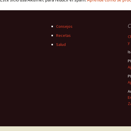
C
Consejos
Recetas
C
y
Salud
I
P
Aj
P
Aj
A
E
Z