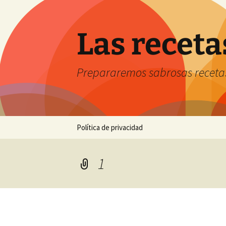
Saltar
al
contenido
Las receta
Prepararemos sabrosas receta
Política de privacidad
1