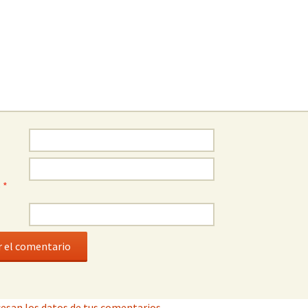
o
*
esan los datos de tus comentarios.