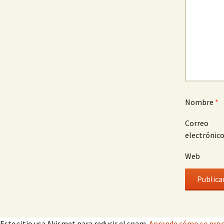
Nombre
*
Correo
electrónic
Web
Este sitio usa Akismet para reducir el spam.
Aprende cómo se proc