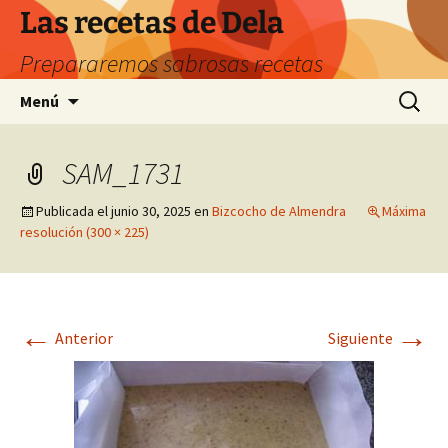
Saltar
Las recetas de Dela
al
Prepararemos sabrosas recetas
contenido
Buscar:
Menú
SAM_1731
Publicada el
junio 30, 2025
en
Bizcocho de Almendra
Máxima
resolución (300 × 225)
←
→
Anterior
Siguiente