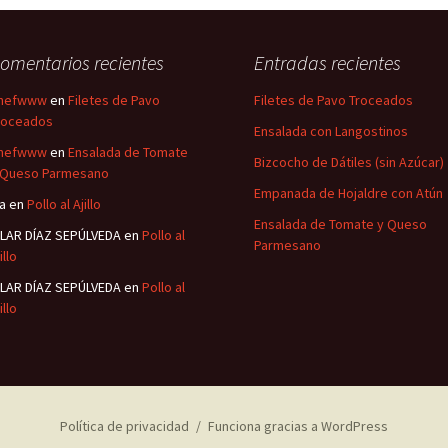
omentarios recientes
Entradas recientes
hefwww
en
Filetes de Pavo
Filetes de Pavo Troceados
roceados
Ensalada con Langostinos
hefwww
en
Ensalada de Tomate
Bizcocho de Dátiles (sin Azúcar)
 Queso Parmesano
Empanada de Hojaldre con Atún
sa
en
Pollo al Ajillo
Ensalada de Tomate y Queso
ILAR DÍAZ SEPÚLVEDA
en
Pollo al
Parmesano
illo
ILAR DÍAZ SEPÚLVEDA
en
Pollo al
illo
Política de privacidad
Funciona gracias a WordPress