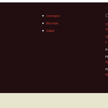
C
Consejos
Recetas
C
T
Salud
C
y
I
P
Aj
P
Aj