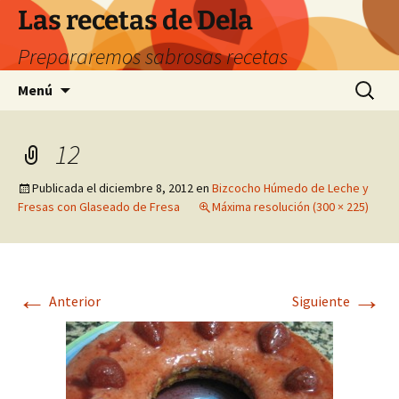
Saltar
Las recetas de Dela
al
Prepararemos sabrosas recetas
contenido
Buscar:
Menú
12
Publicada el
diciembre 8, 2012
en
Bizcocho Húmedo de Leche y
Fresas con Glaseado de Fresa
Máxima resolución (300 × 225)
←
→
Anterior
Siguiente