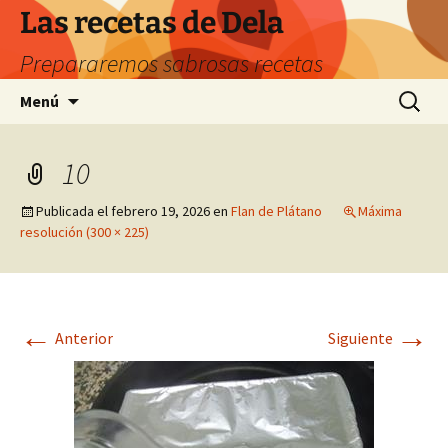
Saltar
Las recetas de Dela
al
Prepararemos sabrosas recetas
contenido
Buscar:
Menú
10
Publicada el
febrero 19, 2026
en
Flan de Plátano
Máxima
resolución (300 × 225)
←
→
Anterior
Siguiente