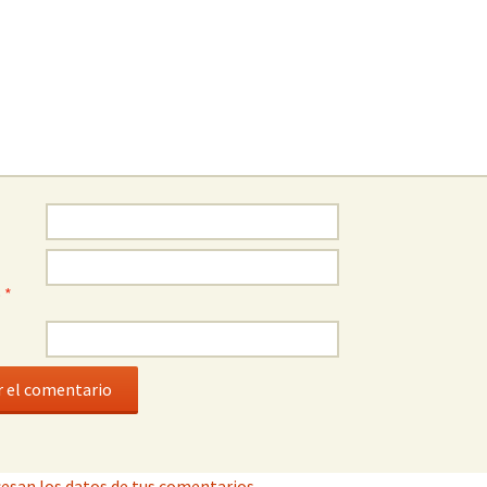
o
*
esan los datos de tus comentarios.