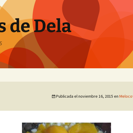
s de Dela
s
Publicada el
noviembre 16, 2015
en
Melocot