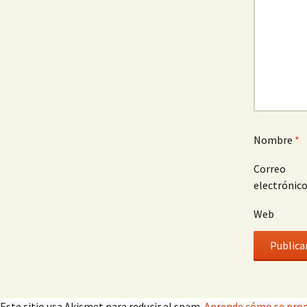
Nombre
*
Correo
electrónic
Web
Este sitio usa Akismet para reducir el spam.
Aprende cómo se proc