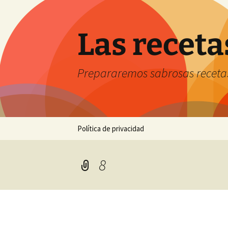
Saltar
al
contenido
Las receta
Prepararemos sabrosas receta
Política de privacidad
8