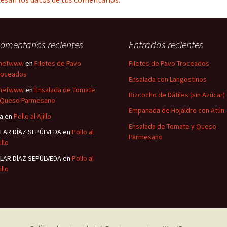
omentarios recientes
Entradas recientes
hefwww
en
Filetes de Pavo
Filetes de Pavo Troceados
roceados
Ensalada con Langostinos
hefwww
en
Ensalada de Tomate
Bizcocho de Dátiles (sin Azúcar)
 Queso Parmesano
Empanada de Hojaldre con Atún
sa
en
Pollo al Ajillo
Ensalada de Tomate y Queso
ILAR DÍAZ SEPÚLVEDA
en
Pollo al
Parmesano
illo
ILAR DÍAZ SEPÚLVEDA
en
Pollo al
illo