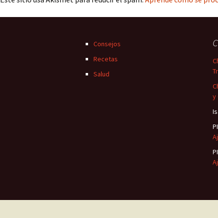
C
Consejos
Recetas
C
T
Salud
C
y
I
P
Aj
P
Aj