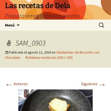
Saltar
Las recetas de Dela
al
Prepararemos sabrosas recetas
contenido
Buscar:
Menú
SAM_0903
Publicada el
agosto 11, 2024
en
Sándwiches de Bizcocho con
Chocolate
Máxima resolución (300 × 225)
←
→
Anterior
Siguiente