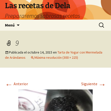
Saltar
Las recetas de Dela
al
Prepararemos sabrosas recetas
contenido
Buscar:
Menú
9
Publicada el
octubre 14, 2015
en
Tarta de Yogur con Mermelada
de Arándanos
Máxima resolución (300 × 225)
←
→
Anterior
Siguiente