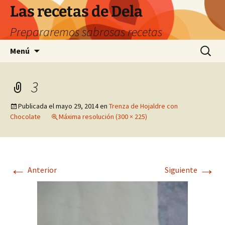
Saltar
Las recetas de Dela
al
Prepararemos sabrosas recetas
contenido
Buscar:
Menú
3
Publicada el
mayo 29, 2014
en
Trenza de Hojaldre con
Chocolate
Máxima resolución (300 × 225)
←
→
Anterior
Siguiente