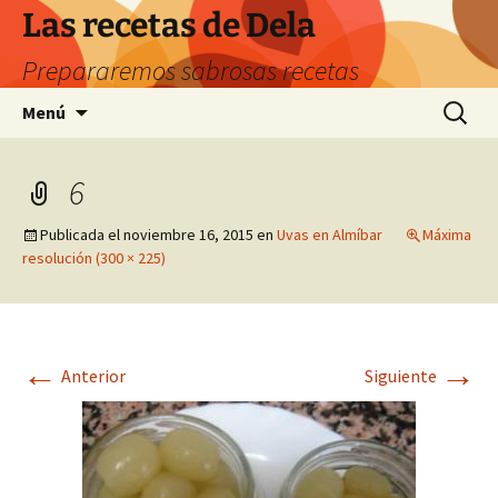
Saltar
Las recetas de Dela
al
Prepararemos sabrosas recetas
contenido
Buscar:
Menú
6
Publicada el
noviembre 16, 2015
en
Uvas en Almíbar
Máxima
resolución (300 × 225)
←
→
Anterior
Siguiente