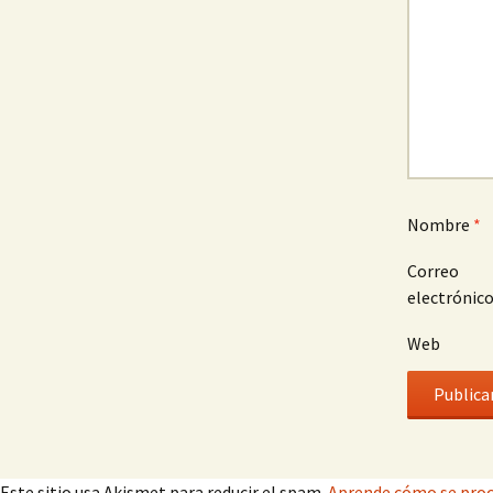
Nombre
*
Correo
electrónic
Web
Este sitio usa Akismet para reducir el spam.
Aprende cómo se proc