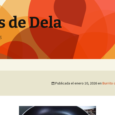
s de Dela
s
Publicada el
enero 10, 2026
en
Burrito