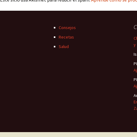
C
Consejos
Recetas
C
y
Salud
I
P
Aj
P
Aj
A
E
Z