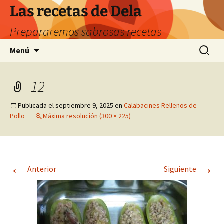
Saltar
Las recetas de Dela
al
Prepararemos sabrosas recetas
contenido
Buscar:
Menú
12
Publicada el
septiembre 9, 2025
en
Calabacines Rellenos de
Pollo
Máxima resolución (300 × 225)
←
→
Anterior
Siguiente