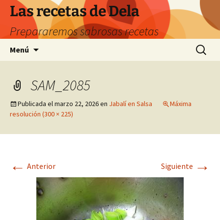
Saltar
Las recetas de Dela
al
Prepararemos sabrosas recetas
contenido
Buscar:
Menú
SAM_2085
Publicada el
marzo 22, 2026
en
Jabalí en Salsa
Máxima
resolución (300 × 225)
←
→
Anterior
Siguiente