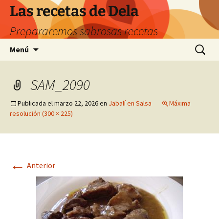
Saltar
Las recetas de Dela
al
Prepararemos sabrosas recetas
contenido
Buscar:
Menú
SAM_2090
Publicada el
marzo 22, 2026
en
Jabalí en Salsa
Máxima
resolución (300 × 225)
←
Anterior