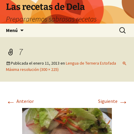
Saltar
Las recetas de Dela
al
Prepararemos sabrosas recetas
contenido
Buscar:
Menú
7
Publicada el
enero 11, 2013
en
Lengua de Ternera Estofada
Máxima resolución (300 × 225)
←
→
Anterior
Siguiente