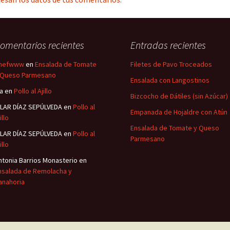
omentarios recientes
Entradas recientes
hefwww
en
Ensalada de Tomate
Filetes de Pavo Troceados
 Queso Parmesano
Ensalada con Langostinos
sa
en
Pollo al Ajillo
Bizcocho de Dátiles (sin Azúcar)
ILAR DÍAZ SEPÚLVEDA
en
Pollo al
Empanada de Hojaldre con Atún
illo
Ensalada de Tomate y Queso
ILAR DÍAZ SEPÚLVEDA
en
Pollo al
Parmesano
illo
ntonia Barrios Monasterio
en
nsalada de Remolacha y
anahoria