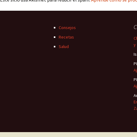
C
Consejos
Recetas
C
y
Salud
I
P
Aj
P
Aj
A
E
Z