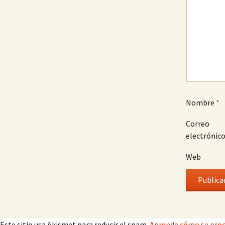
Nombre
*
Correo
electrónic
Web
Este sitio usa Akismet para reducir el spam.
Aprende cómo se proc