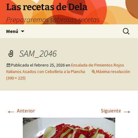
Saltar
Las recetas de Dela
al
Prepararemos sabrosas recetas
contenido
Buscar:
Menú
SAM_2046
Publicada el
febrero 25, 2026
en
Ensalada de Pimientos Rojos
Italianos Asados con Cebolleta a la Plancha
Máxima resolución
(300 × 225)
←
→
Anterior
Siguiente