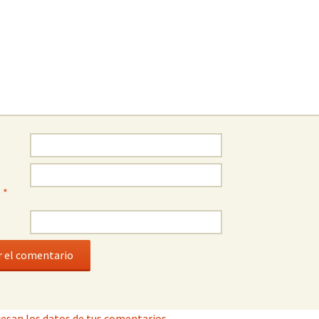
o
*
esan los datos de tus comentarios.