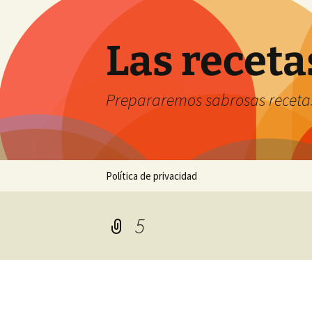
Saltar
al
contenido
Las receta
Prepararemos sabrosas receta
Política de privacidad
5