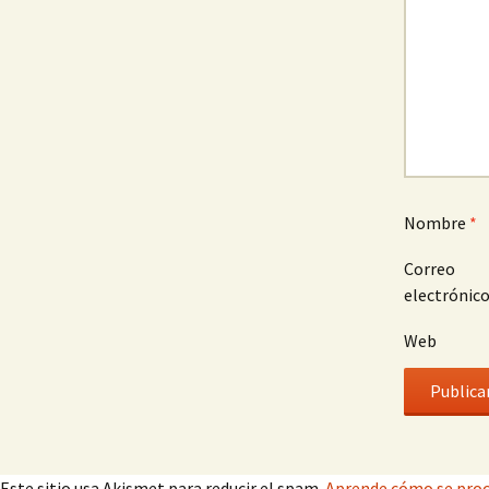
Nombre
*
Correo
electrónic
Web
Este sitio usa Akismet para reducir el spam.
Aprende cómo se proc