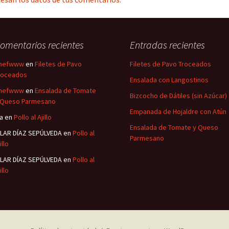
omentarios recientes
Entradas recientes
hefwww
en
Filetes de Pavo
Filetes de Pavo Troceados
roceados
Ensalada con Langostinos
hefwww
en
Ensalada de Tomate
Bizcocho de Dátiles (sin Azúcar)
 Queso Parmesano
Empanada de Hojaldre con Atún
sa
en
Pollo al Ajillo
Ensalada de Tomate y Queso
ILAR DÍAZ SEPÚLVEDA
en
Pollo al
Parmesano
illo
ILAR DÍAZ SEPÚLVEDA
en
Pollo al
illo