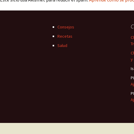
C
Consejos
Recetas
C
T
Salud
C
y
I
P
Aj
P
Aj