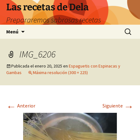
Saltar
Las recetas de Dela
al
Prepararemos sabrosas recetas
contenido
Buscar:
Menú
IMG_6206
Publicada el
enero 20, 2025
en
Espaguetis con Espinacas y
Gambas
Máxima resolución (300 × 225)
←
→
Anterior
Siguiente