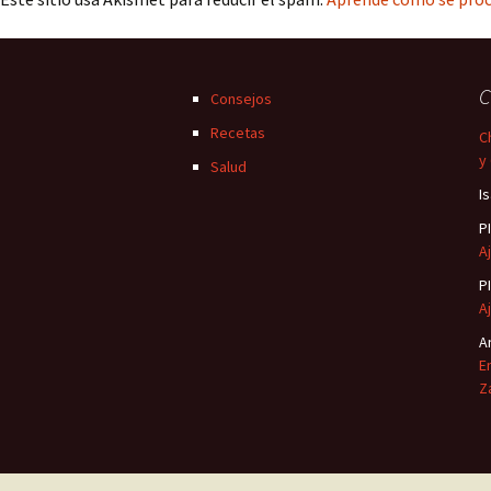
C
Consejos
Recetas
C
y
Salud
I
P
Aj
P
Aj
A
E
Z