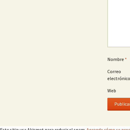
Nombre
*
Correo
electrónic
Web
Este sitio usa Akismet para reducir el spam.
Aprende cómo se proc