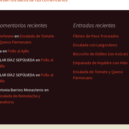
omentarios recientes
Entradas recientes
hefwww
en
Ensalada de Tomate
Filetes de Pavo Troceados
 Queso Parmesano
Ensalada con Langostinos
sa
en
Pollo al Ajillo
Bizcocho de Dátiles (sin Azúcar)
ILAR DÍAZ SEPÚLVEDA
en
Pollo al
Empanada de Hojaldre con Atún
illo
Ensalada de Tomate y Queso
ILAR DÍAZ SEPÚLVEDA
en
Pollo al
Parmesano
illo
ntonia Barrios Monasterio
en
nsalada de Remolacha y
anahoria