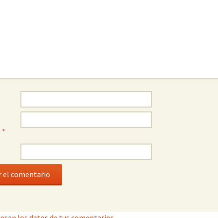
o
*
esan los datos de tus comentarios.