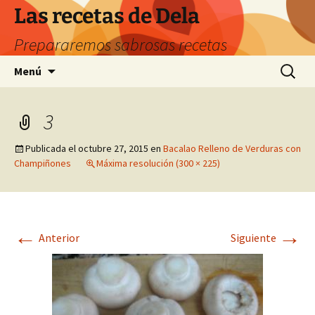
Saltar
Las recetas de Dela
al
Prepararemos sabrosas recetas
contenido
Buscar:
Menú
3
Publicada el
octubre 27, 2015
en
Bacalao Relleno de Verduras con
Champiñones
Máxima resolución (300 × 225)
←
→
Anterior
Siguiente