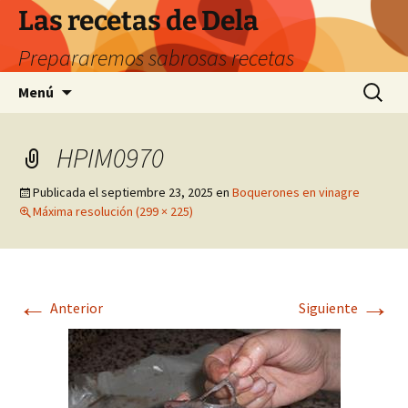
Saltar
Las recetas de Dela
al
Prepararemos sabrosas recetas
contenido
Buscar:
Menú
HPIM0970
Publicada el
septiembre 23, 2025
en
Boquerones en vinagre
Máxima resolución (299 × 225)
←
→
Anterior
Siguiente