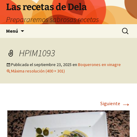
Saltar
Las recetas de Dela
al
Prepararemos sabrosas recetas
contenido
Buscar:
Menú
HPIM1093
Publicada el
septiembre 23, 2025
en
Boquerones en vinagre
Máxima resolución (400 × 301)
→
Siguiente