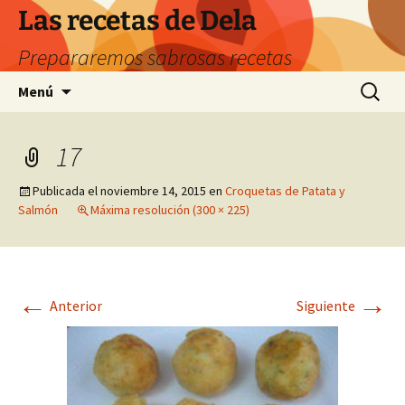
Saltar
Las recetas de Dela
al
Prepararemos sabrosas recetas
contenido
Buscar:
Menú
17
Publicada el
noviembre 14, 2015
en
Croquetas de Patata y
Salmón
Máxima resolución (300 × 225)
←
→
Anterior
Siguiente