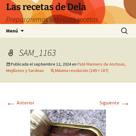
Saltar
Las recetas de Dela
al
Prepararemos sabrosas recetas
contenido
Buscar:
Menú
SAM_1163
Publicada el
septiembre 12, 2024
en
Paté Marinero de Anchoas,
Mejillones y Sardinas
Máxima resolución (249 × 187)
←
→
Anterior
Siguiente