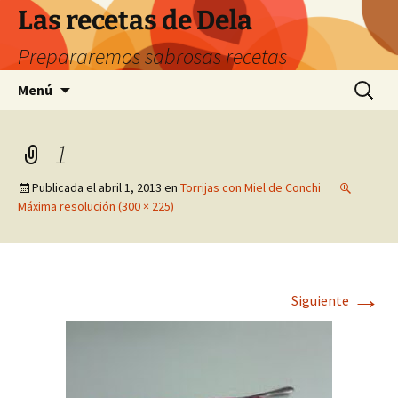
Saltar
Las recetas de Dela
al
Prepararemos sabrosas recetas
contenido
Buscar:
Menú
1
Publicada el
abril 1, 2013
en
Torrijas con Miel de Conchi
Máxima resolución (300 × 225)
→
Siguiente