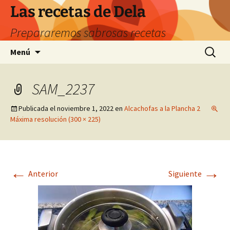
Saltar
Las recetas de Dela
al
Prepararemos sabrosas recetas
contenido
Buscar:
Menú
SAM_2237
Publicada el
noviembre 1, 2022
en
Alcachofas a la Plancha 2
Máxima resolución (300 × 225)
←
→
Anterior
Siguiente